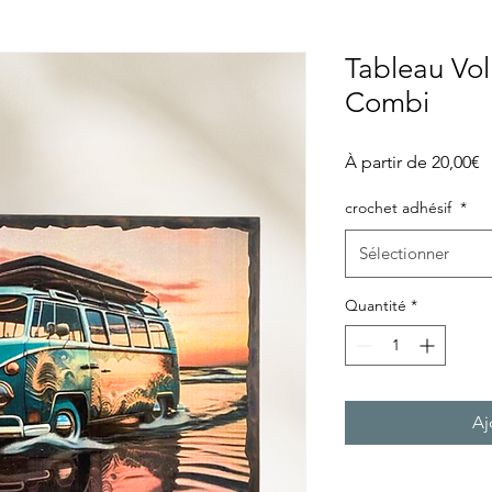
Tableau Vo
Combi
P
À partir de
20,00€
p
crochet adhésif
*
Sélectionner
Quantité
*
Aj