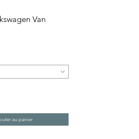
lkswagen Van
rix
romotionnel
outer au panier