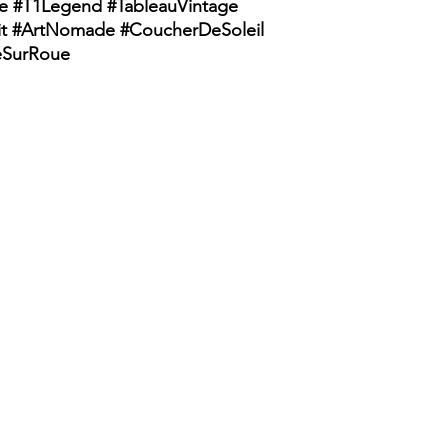
e #T1Legend #TableauVintage
it #ArtNomade #CoucherDeSoleil
éSurRoue