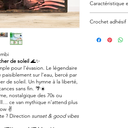
Caractéristique 
Tableau façon « plaqu
Crochet adhésif
Technique utilisée :
Tr
support bois, panne
vieillie avec un aspec
Pour faciliter la fixa
vintage.
proposons en option 
Chaque tableau est r
faisant de chaque pi
ombi
particularités.
her de soleil
🌊✨
Format A4 (210 x 29
imple pour l’évasion. Le légendaire
 paisiblement sur l’eau, bercé par
er de soleil. Un hymne à la liberté,
cances sans fin. 🌴☀️
âme, nostalgique des 70s ou
ill… ce van mythique n’attend plus
low ✌️
ute ? Direction
sunset & good vibes