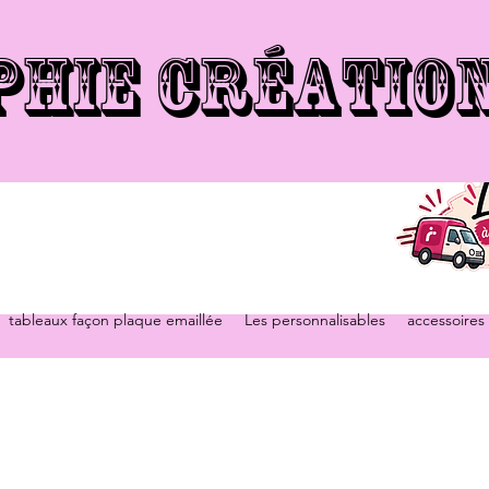
PHIE CRÉATIO
tableaux façon plaque emaillée
Les personnalisables
accessoires