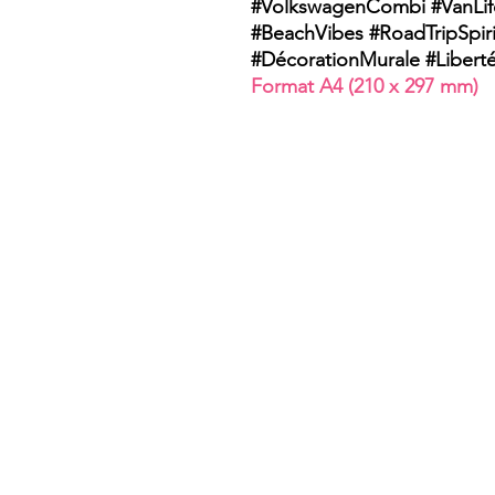
#VolkswagenCombi #VanLif
#BeachVibes #RoadTripSpir
#DécorationMurale #Libert
Format A4 (210 x 297 mm)