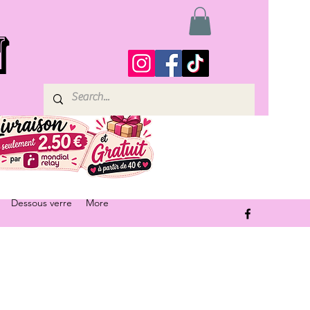
N
Dessous verre
More