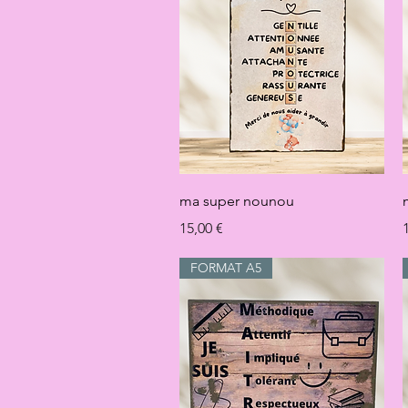
Aperçu rapide
ma super nounou
Prix
P
15,00 €
FORMAT A5