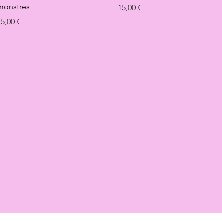
monstres
Prix
15,00 €
rix
15,00 €