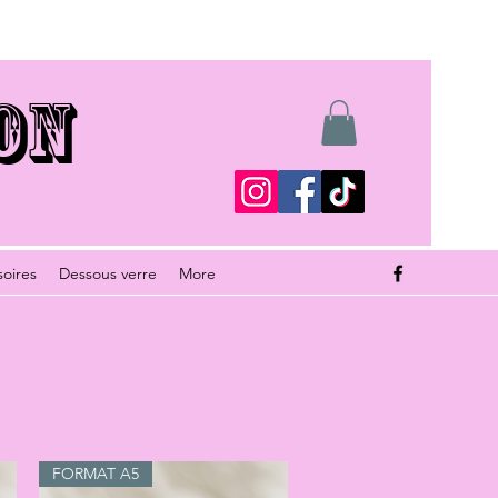
ON
soires
Dessous verre
More
FORMAT A5