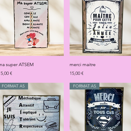
Aperçu rapide
Aperçu rapide
ma super ATSEM
merci maitre
rix
Prix
15,00 €
15,00 €
FORMAT A5
FORMAT A5