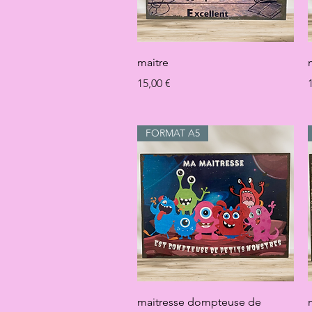
Aperçu rapide
maitre
Prix
P
15,00 €
FORMAT A5
Aperçu rapide
maitresse dompteuse de