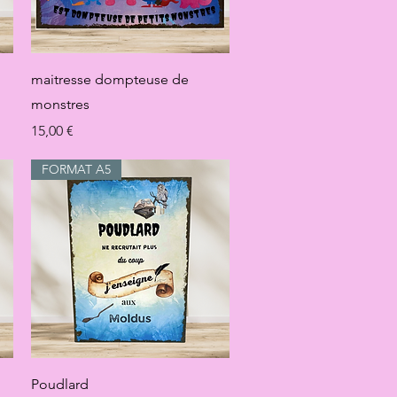
Aperçu rapide
maitresse dompteuse de
monstres
Prix
15,00 €
FORMAT A5
Aperçu rapide
Poudlard