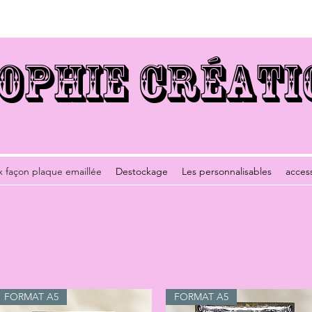
OPHIE CRÉATI
x façon plaque emaillée
Destockage
Les personnalisables
acces
FORMAT A5
FORMAT A5