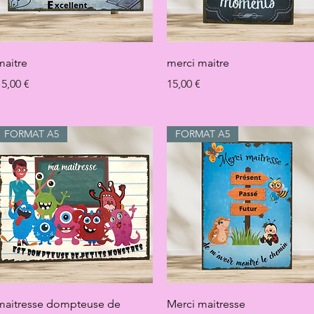
Aperçu rapide
Aperçu rapide
maitre
merci maitre
rix
Prix
15,00 €
15,00 €
FORMAT A5
FORMAT A5
Aperçu rapide
Aperçu rapide
maitresse dompteuse de
Merci maitresse