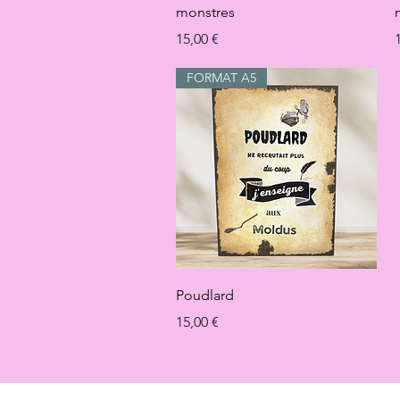
monstres
Prix
P
15,00 €
FORMAT A5
Aperçu rapide
Poudlard
Prix
15,00 €