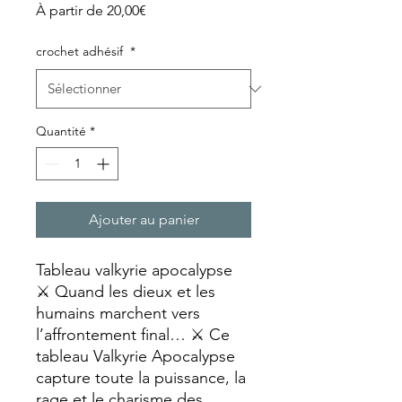
Prix
À partir de
20,00€
promotionnel
crochet adhésif
*
Quantité
*
Ajouter au panier
Tableau valkyrie apocalypse
⚔️ Quand les dieux et les
humains marchent vers
l’affrontement final… ⚔️ Ce
tableau Valkyrie Apocalypse
capture toute la puissance, la
rage et le charisme des