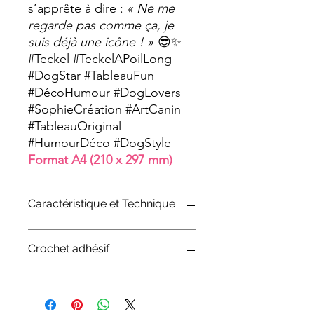
s’apprête à dire :
« Ne me
regarde pas comme ça, je
suis déjà une icône ! »
😎✨
#Teckel #TeckelAPoilLong
#DogStar #TableauFun
#DécoHumour #DogLovers
#SophieCréation #ArtCanin
#TableauOriginal
#HumourDéco #DogStyle
Format A4 (210 x 297 mm)
Caractéristique et Technique
Tableau façon « plaque emaillée » sur
Crochet adhésif
bois
Technique utilisée :
Transfert d'image
à froid sur un support bois, panneau
Pour faciliter la fixation de votre
MDF qui est ensuite laquée et vieillie
tableau, nous vous proposons en
avec un aspect rouille qui va lui
option un crochet adhésif mural.