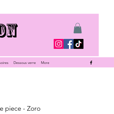
ON
soires
Dessous verre
More
e piece - Zoro