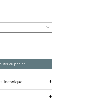
rix
romotionnel
outer au panier
et Technique
e emaillée » sur bois
ansfert d'image à froid sur un
au MDF qui est ensuite laquée et