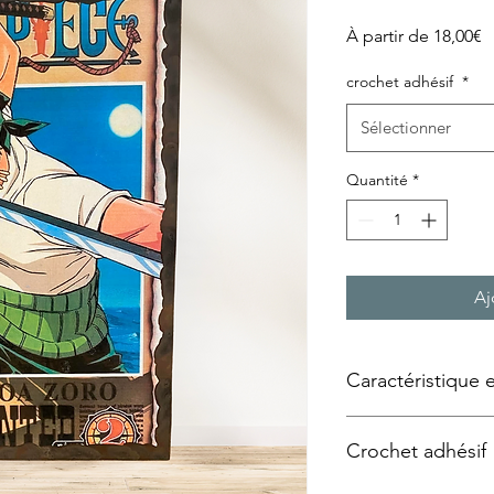
P
À partir de
18,00€
p
crochet adhésif
*
Sélectionner
Quantité
*
Aj
Caractéristique 
Tableau façon « plaqu
Crochet adhésif
Technique utilisée :
Tr
support bois, panne