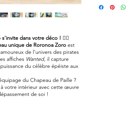
vieillie avec un aspec
Pour faciliter la fixa
vintage.
proposons en option 
Chaque tableau est r
faisant de chaque pi
particularités.
Format A4 (210 x 29
 s'invite dans votre déco !
🏴‍☠️
eau unique de Roronoa Zoro
est
amoureux de l’univers des pirates
des affiches
Wanted
, il capture
a puissance du célèbre épéiste aux
’équipage du Chapeau de Paille ?
 votre intérieur avec cette œuvre
e dépassement de soi !