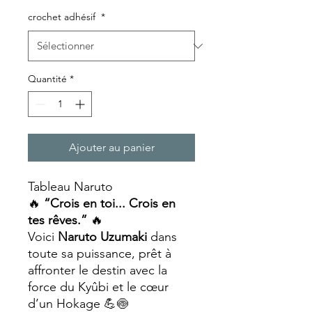
crochet adhésif
*
Quantité
*
Ajouter au panier
Tableau Naruto
🔥
“Crois en toi... Crois en
tes rêves.”
🔥
Voici
Naruto Uzumaki
dans
toute sa puissance, prêt à
affronter le destin avec la
force du Kyûbi et le cœur
d’un Hokage 💪🍥