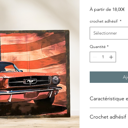
P
À partir de
18,00€
p
crochet adhésif
*
Sélectionner
Quantité
*
Aj
Caractéristique 
Tableau façon « plaqu
Crochet adhésif
Technique utilisée :
Tr
support bois, panne