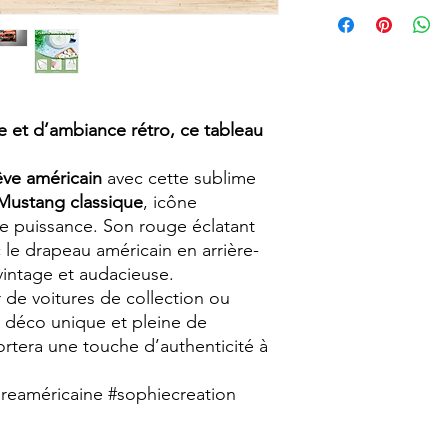
vieillie avec un aspec
Pour faciliter la fixa
vintage.
proposons en option 
Chaque tableau est r
faisant de chaque pi
particularités.
Format A4 (210 x 29
 et d’ambiance rétro, ce tableau
êve américain
avec cette sublime
Mustang classique
, icône
de puissance. Son rouge éclatant
 le drapeau américain en arrière-
vintage et audacieuse.
de voitures de collection ou
 déco unique et pleine de
rtera une touche d’authenticité à
reaméricaine #sophiecreation