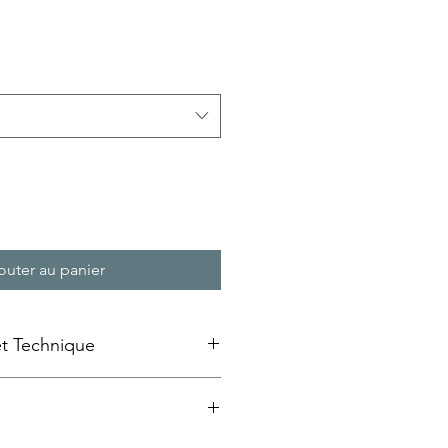
rix
romotionnel
outer au panier
et Technique
e emaillée » sur bois
ansfert d'image à froid sur un
au MDF qui est ensuite laquée et