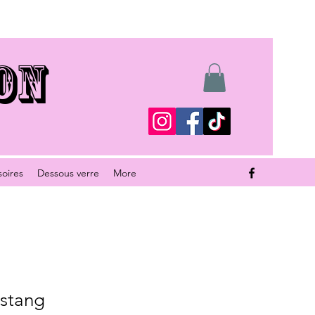
ON
soires
Dessous verre
More
stang