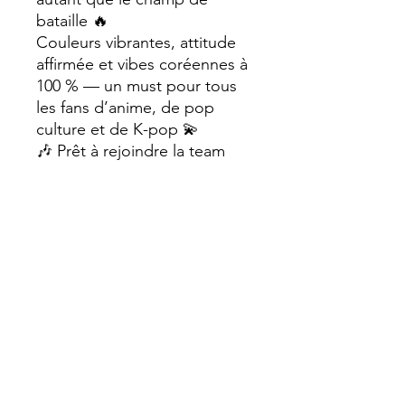
bataille 🔥
Couleurs vibrantes, attitude
affirmée et vibes coréennes à
100 % — un must pour tous
les fans d’anime, de pop
culture et de K-pop 💫
🎶 Prêt à rejoindre la team
des chasseuses les plus
stylées de la galaxie ?
#KpopDemonHunters
#KpopArt #AnimeVibes
#PopCultureAddict
#GirlPower #TableauGeek
#SophieCreation #ArtPop
#GeekStyle #DecoTendance
#OtakuVibes #KpopFans
Format A4 (210 x 297 mm)