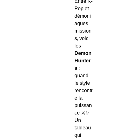
Entre K-
Pop et
démoni
aques
mission
s, voici
les
Demon
Hunter
s
:
quand
le style
rencontr
e la
puissan
ce ⚔️✨
Un
tableau
qui