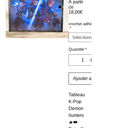
À partir
de
Prix
18,00€
promotionnel
crochet adhésif
*
Quantité
*
Ajouter au panier
Tableau
K-Pop
Demon
hunters
🔥👑