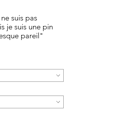
 ne suis pas
s je suis une pin
resque pareil"
rix
romotionnel