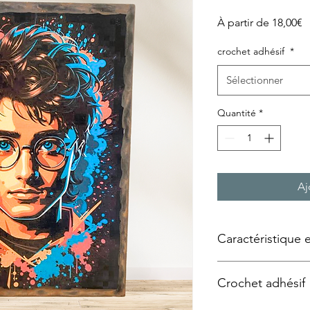
P
À partir de
18,00€
p
crochet adhésif
*
Sélectionner
Quantité
*
Aj
Caractéristique 
Tableau façon « plaqu
Crochet adhésif
Technique utilisée :
Tr
support bois, panne