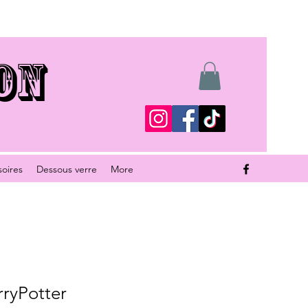
ON
soires
Dessous verre
More
ryPotter