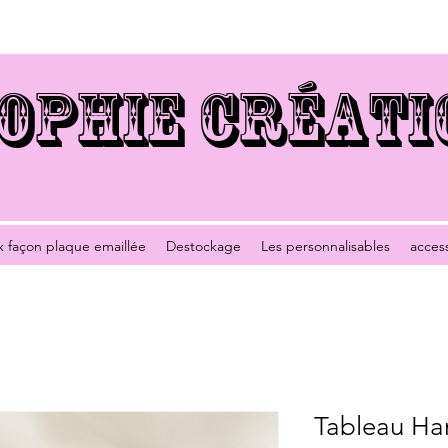
OPHIE CRÉATI
x façon plaque emaillée
Destockage
Les personnalisables
acces
Tableau Har