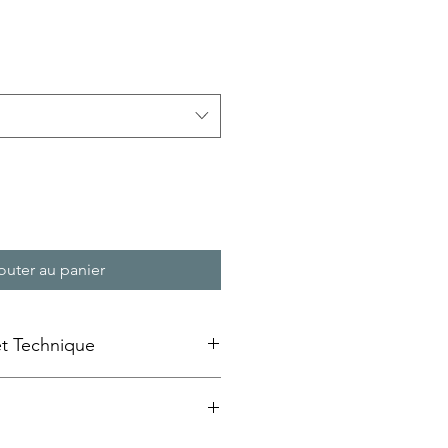
rix
romotionnel
outer au panier
et Technique
e emaillée » sur bois
ansfert d'image à froid sur un
au MDF qui est ensuite laquée et