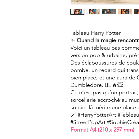
Tableau Harry Potter
✨
Quand la magie rencontre 
Voici un tableau pas comme 
version pop & urbaine, prêt
Des éclaboussures de coule
bombe, un regard qui tra
bien placé, et une aura de 
Dumbledore. 🧙‍♂️🔥💥
Ce n’est pas qu’un portrait,
sorcellerie accroché au mur.
sorcier-là mérite une place
🪄 #HarryPotterArt #Table
#StreetPopArt #SophieCré
Format A4 (210 x 297 mm)