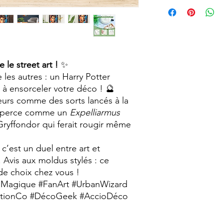
vieillie avec un aspec
Pour faciliter la fixa
vintage.
proposons en option 
Chaque tableau est r
faisant de chaque pi
particularités.
Format A4 (210 x 29
le street art !
✨
les autres : un Harry Potter
 à ensorceler votre déco ! 🔮
urs comme des sorts lancés à la
nsperce comme un
Expelliarmus
Gryffondor qui ferait rougir même
 c’est un duel entre art et
 Avis aux moldus stylés : ce
 de choix chez vous !
auMagique #FanArt #UrbanWizard
ationCo #DécoGeek #AccioDéco