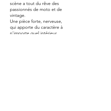
scène a tout du rêve des
passionnés de moto et de
vintage.
Une pièce forte, nerveuse,
qui apporte du caractère à
n’importe quel intérieur.
Le genre de tableau qui ne se
regarde pas… il se vit. ⚡
#harleydavidson #roadking
#motoart #custombike
#tableauart #garagevibes
#universmoto #decogeek
#sophiecreation #artisanal
#faitmain #rocknrollart
Format A4 (210 x 297 mm)
Caractéristique et Technique