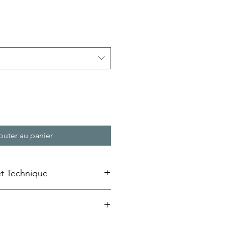
rix
romotionnel
outer au panier
et Technique
e emaillée » sur bois
ansfert d'image à froid sur un
au MDF qui est ensuite laquée et