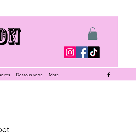
ON
soires
Dessous verre
More
oot