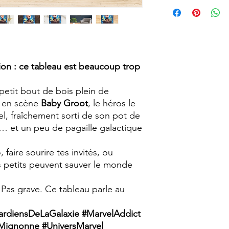
vieillie avec un aspec
Pour faciliter la fixa
vintage.
proposons en option 
Chaque tableau est r
faisant de chaque pi
particularités.
Format A4 (210 x 29
ion : ce tableau est beaucoup trop
petit bout de bois plein de
t en scène
Baby Groot
, le héros le
el, fraîchement sorti de son pot de
e… et un peu de pagaille galactique
 faire sourire tes invités, ou
 petits peuvent sauver le monde
 Pas grave. Ce tableau parle au
rdiensDeLaGalaxie #MarvelAddict
Mignonne #UniversMarvel