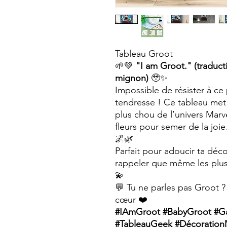
Tableau Groot
🌱💚
"I am Groot." (traduct
mignon)
🥹✨
Impossible de résister à ce 
tendresse ! Ce tableau me
plus chou de l’univers Marv
fleurs pour semer de la joi
🌌🌿
Parfait pour adoucir ta déco,
rappeler que même les plus
💫
💬 Tu ne parles pas Groot ?
cœur ❤️
#IAmGroot #BabyGroot #Ga
#TableauGeek #Décoration