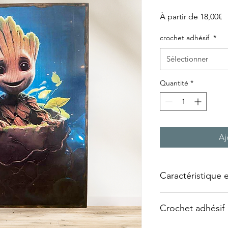
P
À partir de
18,00€
p
crochet adhésif
*
Sélectionner
Quantité
*
Aj
Caractéristique 
Tableau façon « plaqu
Crochet adhésif
Technique utilisée :
Tr
support bois, panne