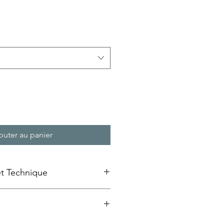
rix
romotionnel
outer au panier
et Technique
e emaillée » sur bois
ansfert d'image à froid sur un
au MDF qui est ensuite laquée et