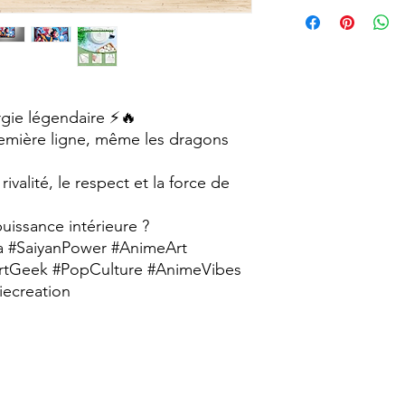
vieillie avec un aspec
Pour faciliter la fixa
vintage.
proposons en option 
Chaque tableau est r
faisant de chaque pi
particularités.
Format A4 (210 x 29
ergie légendaire ⚡🔥
emière ligne, même les dragons
ivalité, le respect et la force de
puissance intérieure ?
a #SaiyanPower #AnimeArt
ArtGeek #PopCulture #AnimeVibes
ecreation