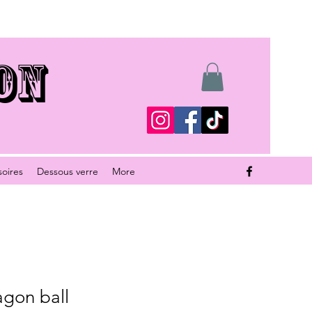
ON
soires
Dessous verre
More
agon ball