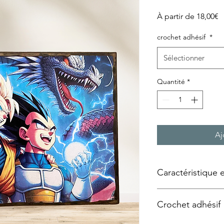
P
À partir de
18,00€
p
crochet adhésif
*
Sélectionner
Quantité
*
Aj
Caractéristique 
Tableau façon « plaqu
Crochet adhésif
Technique utilisée :
Tr
support bois, panne