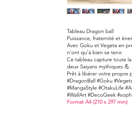
Tableau Dragon ball
Puissance, fraternité et én
Avec Goku et Vegeta en pr
n’ont qu’à bien se tenir.
Ce tableau capture toute la r
deux Saiyans mythiques 💪
Prêt à libérer votre propre 
#DragonBall #Goku #Veget
#MangaStyle #OtakuLife #
#WallArt #DecoGeek #sophi
Format A4 (210 x 297 mm)