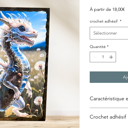
P
À partir de
18,00€
p
crochet adhésif
*
Sélectionner
Quantité
*
Aj
Caractéristique 
Tableau façon « plaqu
Crochet adhésif
Technique utilisée :
Tr
support bois, panne