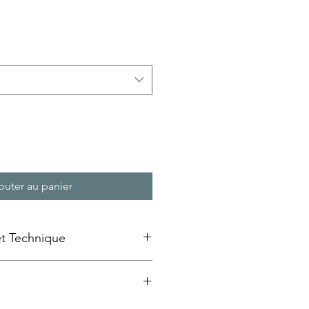
rix
romotionnel
outer au panier
et Technique
e emaillée » sur bois
ansfert d'image à froid sur un
au MDF qui est ensuite laquée et