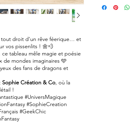
vieillie avec un aspec
Pour faciliter la fixa
vintage.
proposons en option 
Chaque tableau est r
faisant de chaque pi
particularités.
Format A4 (210 x 29
i tout droit d’un rêve féerique… et
sur vos pissenlits ! 🌼💨
, ce tableau mêle magie et poésie
x de mondes imaginaires 🩵
s yeux des fans de dragons et
z
Sophie Création & Co
, où la
tail !
antastique #UniversMagique
ionFantasy #SophieCreation
Français #GeekChic
nFantasy