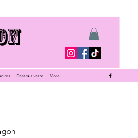
ON
soires
Dessous verre
More
agon