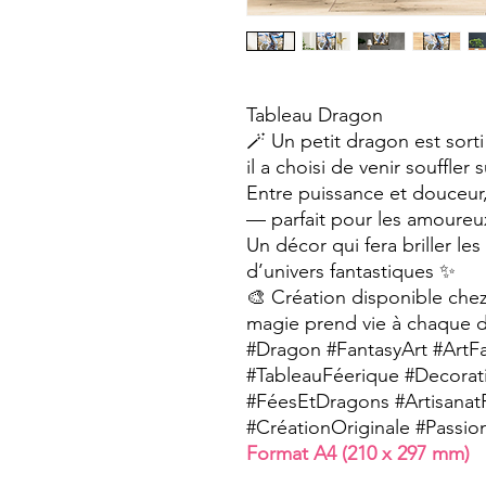
Tableau Dragon
🪄 Un petit dragon est sort
il a choisi de venir souffler 
Entre puissance et douceur
— parfait pour les amoureu
Un décor qui fera briller le
d’univers fantastiques ✨
🎨 Création disponible che
magie prend vie à chaque dé
#Dragon #FantasyArt #ArtF
#TableauFéerique #Decorat
#FéesEtDragons #Artisanat
#CréationOriginale #Passio
Format A4 (210 x 297 mm)