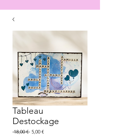
Tableau
Destockage
Prix
Prix
 18,00 € 
5,00 €
original
promotionnel