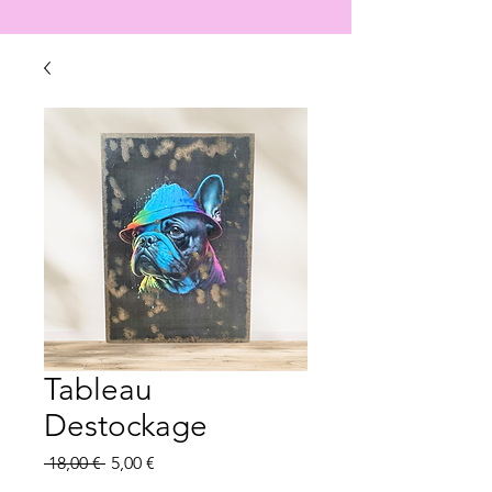
Tableau
Destockage
Prix
Prix
 18,00 € 
5,00 €
original
promotionnel