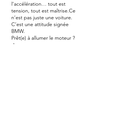
l’accélération… tout est
tension, tout est maîtrise.Ce
n’est pas juste une voiture.
C’est une attitude signée
BMW.
Prêt(e) à allumer le moteur ?
🔥
#BMW #M4Competition
#CarArt #Supercar
#Automobile #Vitesse
#LuxuryCars #Tableau
#ArtModerne #PassionAuto
#Design #Performance
#CarLovers #Deco #Power
#Speed #sophiecreation
Format A4 (210 x 297 mm)
Caractéristique et Technique