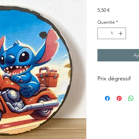
Prix
5,50 €
Quantité
*
Aj
Prix dégressif
1 dessous verre 5.50
2 dessous verre 10 eur
3 dessous verre 13.50 
à partir de 4 dessous 
Personnalisation à l