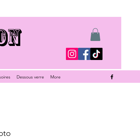
ON
soires
Dessous verre
More
oto