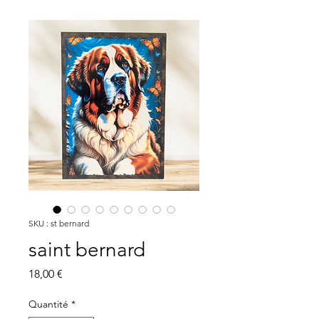
SKU : st bernard
saint bernard
Prix
18,00 €
Quantité
*