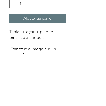
Ajouter au panier
Tableau façon « plaque
emaillée » sur bois
Transfert d'image sur un
support bois qui est ensuite
laquée et vieillie avec un
aspect rouille qui va lui
donner ce look vintage.
Chaque plaque est réalisée
entièrement artisanalement
faisant de chaque pièce un
objet unique avec ses
particularités.
Format A4 (210 x 297 mm)