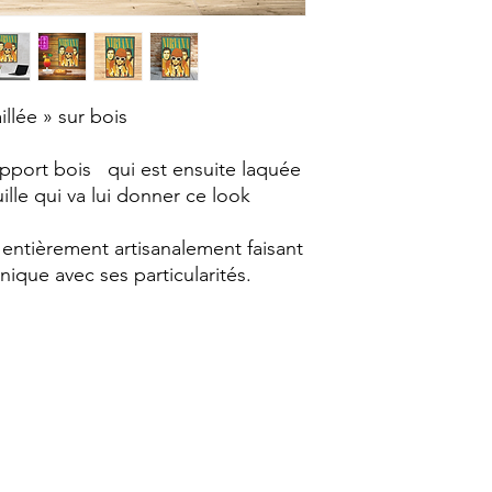
llée » sur bois
upport bois qui est ensuite laquée
uille qui va lui donner ce look
entièrement artisanalement faisant
ique avec ses particularités.
Sophie Création
sophiecreation76@gmail.com