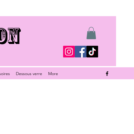
ON
soires
Dessous verre
More