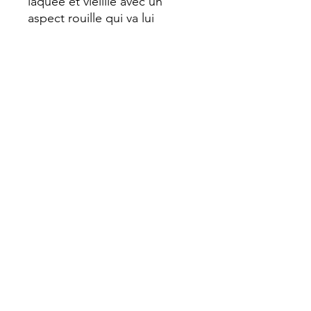
laquée et vieillie avec un
aspect rouille qui va lui
donner ce look vintage.
Possibilité de demander sans
l'effet rouille
Chaque marque page est
réalisé entièrement
artisanalement faisant de
chaque pièce un objet unique
avec ses particularités. Un
pompon termine joliment le
rendu.
Les couleurs du pompon sont
aléatoire
Dimension : 14 cm sur 5 cm ,
épaisseur 2 mm