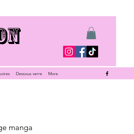
ON
soires
Dessous verre
More
ge manga