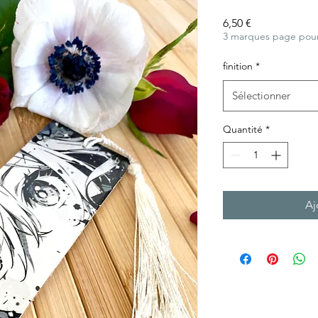
Prix
6,50 €
3 marques page pour
finition
*
Sélectionner
Quantité
*
Aj