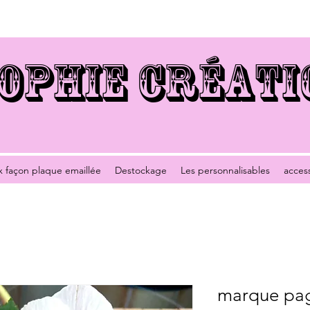
OPHIE CRÉATI
x façon plaque emaillée
Destockage
Les personnalisables
acces
marque pa