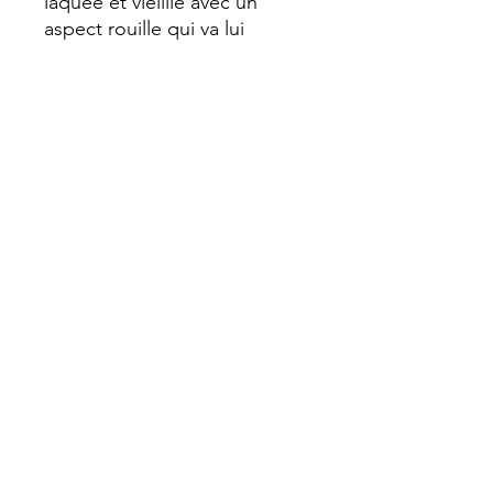
laquée et vieillie avec un
aspect rouille qui va lui
donner ce look vintage.
Possibilité de demander sans
l'effet rouille
Chaque marque page est
réalisé entièrement
artisanalement faisant de
chaque pièce un objet unique
avec ses particularités. Un
pompon termine joliment le
rendu.
Les couleurs du pompon sont
aléatoire
Dimension : 14 cm sur 5 cm ,
épaisseur 2 mm