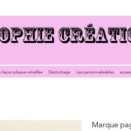
OPHIE CRÉATI
x façon plaque emaillée
Destockage
Les personnalisables
acces
Marque pag