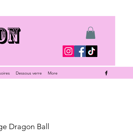
ON
soires
Dessous verre
More
e Dragon Ball