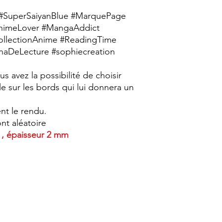
#SuperSaiyanBlue #MarquePage
nimeLover #MangaAddict
ollectionAnime #ReadingTime
aDeLecture #sophiecreation
s avez la possibilité de choisir
lle sur les bords qui lui donnera un
nt le rendu.
t aléatoire
 , épaisseur 2 mm
Sophie Création