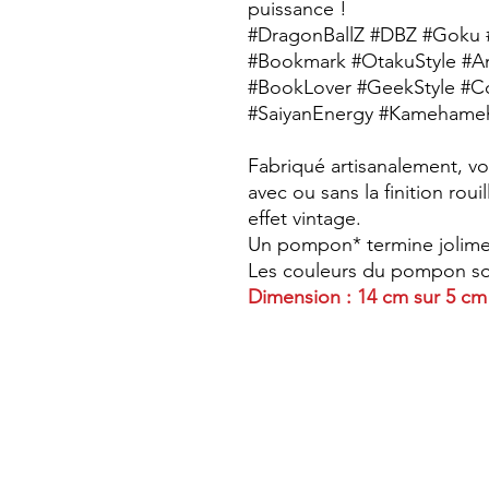
puissance !
#DragonBallZ #DBZ #Goku 
#Bookmark #OtakuStyle #A
#BookLover #GeekStyle #C
#SaiyanEnergy #Kamehameh
Fabriqué artisanalement, vou
avec ou sans la finition roui
effet vintage.
Un pompon* termine jolime
Les couleurs du pompon son
Dimension : 14 cm sur 5 cm