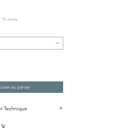
 15 euros
outer au panier
et Technique
plaque emaillée » sur bois
ansfert d'image à froid sur un