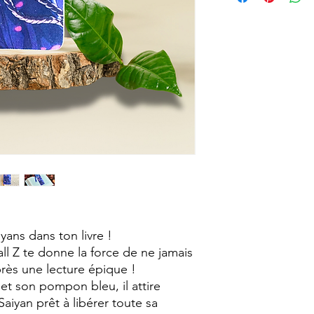
support bois, qui est
aspect rouille qui va 
Chaque marque page 
artisanalement faisa
avec ses particularité
Dimension : 14 cm su
yans dans ton livre !
 Z te donne la force de ne jamais
ès une lecture épique !
et son pompon bleu, il attire
Saiyan prêt à libérer toute sa