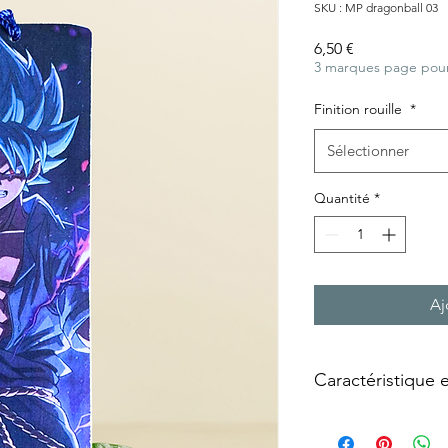
SKU : MP dragonball 03
Prix
6,50 €
3 marques page pour
Finition rouille
*
Sélectionner
Quantité
*
Aj
Caractéristique 
Marque page façon « 
Technique utilisée :
Tr