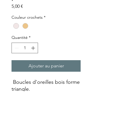
Prix
5,00 €
Couleur crochets
*
Quantité
*
Ajouter au panier
Boucles d'oreilles bois forme
triangle.
Transfert d'image sur un
support bois qui est ensuite
laquée.
Chaque paire est réalisée
entièrement artisanalement