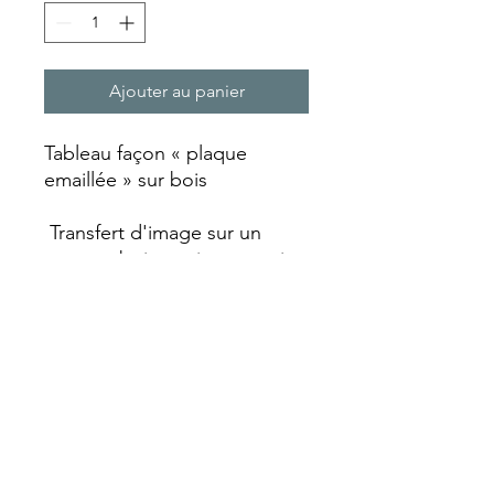
Ajouter au panier
Tableau façon « plaque
emaillée » sur bois
Transfert d'image sur un
support bois qui est ensuite
laquée et vieillie avec un
aspect rouille qui va lui
donner ce look vintage.
Chaque plaque est réalisée
entièrement artisanalement
faisant de chaque pièce un
objet unique avec ses
particularités.