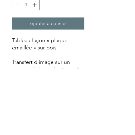
Ajouter au panier
Tableau façon « plaque
emaillée » sur bois
Transfert d'image sur un
support bois qui est ensuite
laquée et vieillie avec un
aspect rouille qui va lui
donner ce look vintage.
Chaque plaque est réalisée
entièrement artisanalement
faisant de chaque pièce un
objet unique avec ses
particularités.
Format A4 (210 x 297 mm)