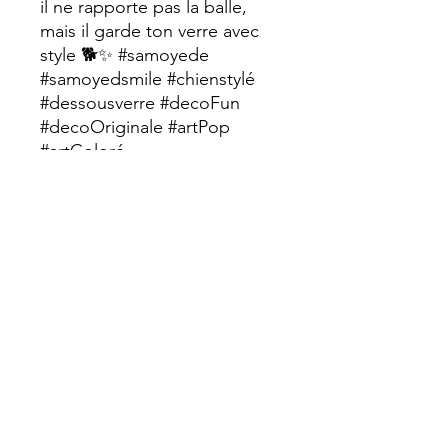
il ne rapporte pas la balle,
mais il garde ton verre avec
style 🐕✨ #samoyede
#samoyedsmile #chienstylé
#dessousverre #decoFun
#decoOriginale #artPop
#artColoré
#creationArtisanale #faitMain
#sophiecreation #ideeCadeau
#doglover 🐾
#sophiecreation
Dimension : 10cm diamètre ,
épaisseur 5 mm, poids 30 gr
Dessous verre en bois avec
petits tampons anti dérapants
.
Prix dégressif