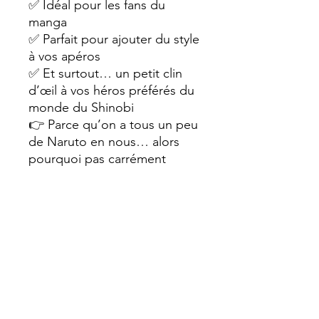
✅ Idéal pour les fans du
manga
✅ Parfait pour ajouter du style
à vos apéros
✅ Et surtout… un petit clin
d’œil à vos héros préférés du
monde du Shinobi
👉 Parce qu’on a tous un peu
de Naruto en nous… alors
pourquoi pas carrément
l’avoir
sous notre tasse
?
#Naruto #DessousDeVerre
#MangaFans #Shinobi
#PauseCafé #DécoGeek
#Konoha #sophiecreation
Dimension : 10cm diamètre ,
épaisseur 5 mm, poids 30 gr
Dessous verre en bois avec