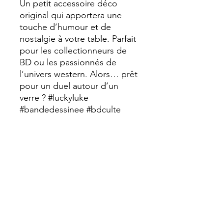
Un petit accessoire déco
original qui apportera une
touche d’humour et de
nostalgie à votre table. Parfait
pour les collectionneurs de
BD ou les passionnés de
l’univers western. Alors… prêt
pour un duel autour d’un
verre ? #luckyluke
#bandedessinee #bdculte
#western #geekdecor
#dessousdeverre
#decooriginale #collectionbd
#farwest #ideecadeau
#popculture #faitmain 🤠⭐
#sophiecreation
Dimension : 10cm diamètre ,
épaisseur 5 mm, poids 30 gr
Dessous verre en bois avec