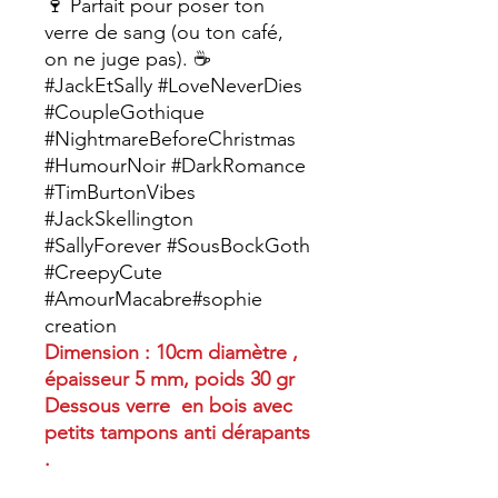
🍷 Parfait pour poser ton
verre de sang (ou ton café,
on ne juge pas). ☕
#JackEtSally #LoveNeverDies
#CoupleGothique
#NightmareBeforeChristmas
#HumourNoir #DarkRomance
#TimBurtonVibes
#JackSkellington
#SallyForever #SousBockGoth
#CreepyCute
#AmourMacabre#sophie
creation
Dimension : 10cm diamètre ,
épaisseur 5 mm, poids 30 gr
Dessous verre en bois avec
petits tampons anti dérapants
.