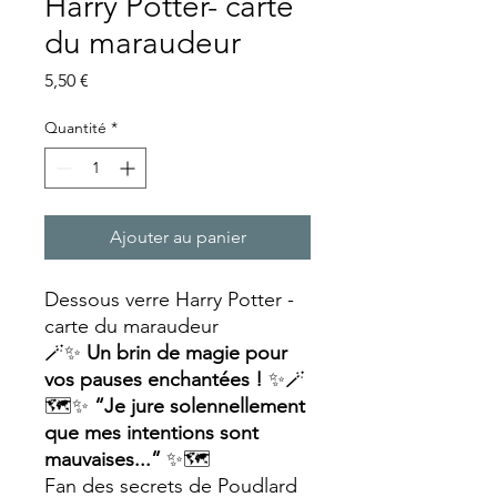
Harry Potter- carte
du maraudeur
Prix
5,50 €
Quantité
*
Ajouter au panier
Dessous verre Harry Potter -
carte du maraudeur
🪄✨
Un brin de magie pour
vos pauses enchantées !
✨🪄
🗺️✨
“Je jure solennellement
que mes intentions sont
mauvaises...”
✨🗺️
Fan des secrets de Poudlard