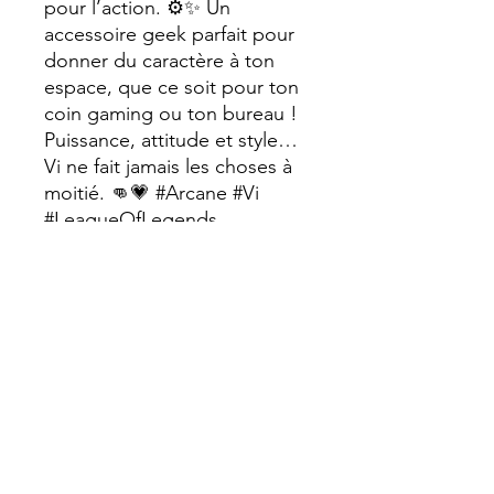
pour l’action. ⚙️✨ Un
accessoire geek parfait pour
donner du caractère à ton
espace, que ce soit pour ton
coin gaming ou ton bureau !
Puissance, attitude et style…
Vi ne fait jamais les choses à
moitié. 👊💗 #Arcane #Vi
#LeagueOfLegends
#GeekStyle #FanArt
#DécorationGeek
#TableSetup #UnderCityVibes
#BadassEnergy#sophiecreatio
n #cadeauoriginal
Dimension : 10cm diamètre ,
épaisseur 5 mm, poids 30 gr
Dessous verre en bois avec
petits tampons anti dérapants
.