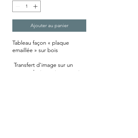
Ajouter au panier
Tableau façon « plaque
emaillée » sur bois
Transfert d'image sur un
support bois qui est ensuite
laquée et vieillie avec un
aspect rouille qui va lui
donner ce look vintage.
Chaque plaque est réalisée
entièrement artisanalement
faisant de chaque pièce un
objet unique avec ses
particularités.