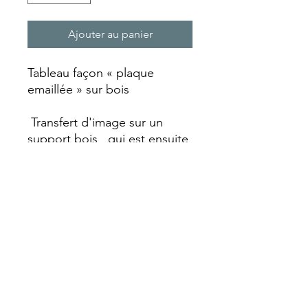
Ajouter au panier
Tableau façon « plaque
emaillée » sur bois
Transfert d'image sur un
support bois qui est ensuite
laquée et vieillie avec un
aspect rouille qui va lui
donner ce look vintage.
Chaque plaque est réalisée
entièrement artisanalement
faisant de chaque pièce un
objet unique avec ses
particularités.
Format A4 (210 x 297 mm)