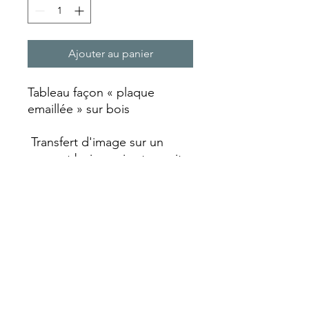
Ajouter au panier
Tableau façon « plaque
emaillée » sur bois
Transfert d'image sur un
support bois qui est ensuite
laquée et vieillie avec un
aspect rouille qui va lui
donner ce look vintage.
Chaque plaque est réalisée
entièrement artisanalement
faisant de chaque pièce un
objet unique avec ses
particularités.
Format A4 (210 x 297 mm)