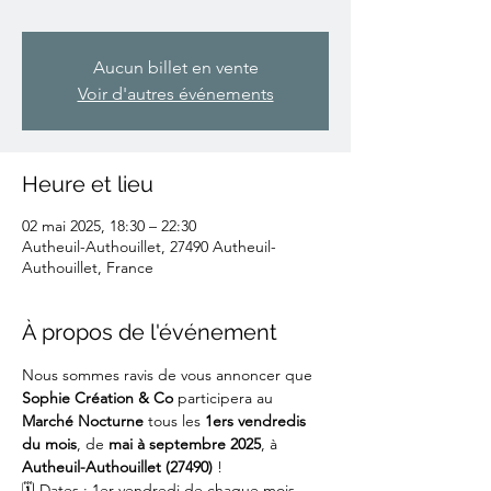
Aucun billet en vente
Voir d'autres événements
Heure et lieu
02 mai 2025, 18:30 – 22:30
Autheuil-Authouillet, 27490 Autheuil-
Authouillet, France
À propos de l'événement
Nous sommes ravis de vous annoncer que 
Sophie Création & Co
 participera au 
Marché Nocturne
 tous les 
1ers vendredis 
du mois
, de 
mai à septembre 2025
, à 
Autheuil-Authouillet (27490)
 !
🗓 Dates : 1er vendredi de chaque mois 