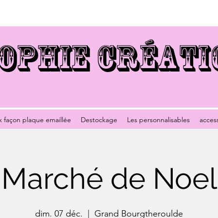
OPHIE CRÉATI
x façon plaque emaillée
Destockage
Les personnalisables
acces
Marché de Noel
dim. 07 déc.
  |  
Grand Bourgtheroulde