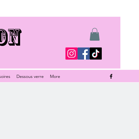
ON
soires
Dessous verre
More