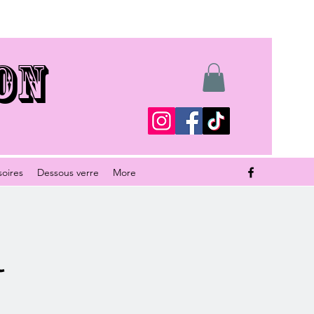
ON
soires
Dessous verre
More
l