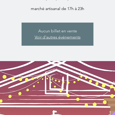
marché artisanal de 17h à 23h
Aucun billet en vente
Voir d'autres événements