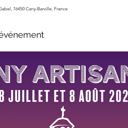
 Gabel, 76450 Cany-Barville, France
l'événement