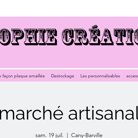
OPHIE CRÉATI
x façon plaque emaillée
Destockage
Les personnalisables
acces
marché artisana
sam. 19 juil.
  |  
Cany-Barville