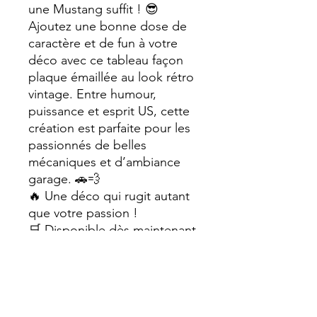
une Mustang suffit ! 😎
Ajoutez une bonne dose de
caractère et de fun à votre
déco avec ce tableau façon
plaque émaillée au look rétro
vintage. Entre humour,
puissance et esprit US, cette
création est parfaite pour les
passionnés de belles
mécaniques et d’ambiance
garage. 🚗💨
🔥 Une déco qui rugit autant
que votre passion !
🛒 Disponible dès maintenant
sur www.sophiecreation.com
#Mustang #FordMustang
#DécoVintage
#PlaqueÉmaillée
#DécoGarage #PassionAuto