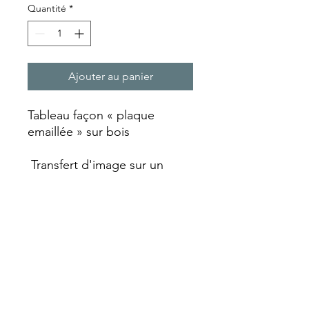
Quantité
*
Ajouter au panier
Tableau façon « plaque
emaillée » sur bois
Transfert d'image sur un
support bois qui est ensuite
laquée et vieillie avec un
aspect rouille qui va lui
donner ce look vintage.
Chaque plaque est réalisée
entièrement artisanalement
faisant de chaque pièce un
objet unique avec ses