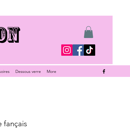
ON
soires
Dessous verre
More
 fançais