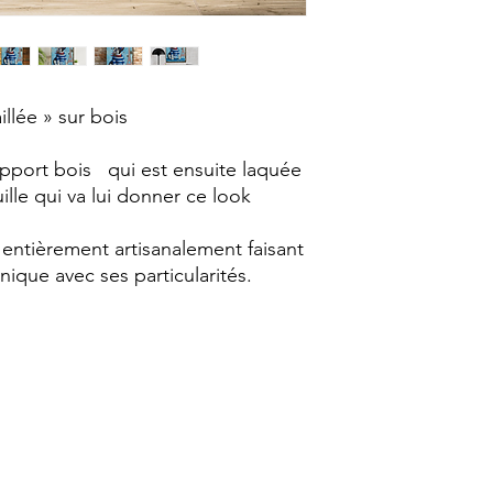
llée » sur bois
upport bois qui est ensuite laquée
uille qui va lui donner ce look
entièrement artisanalement faisant
ique avec ses particularités.
Sophie Création
sophiecreation76@gmail.com