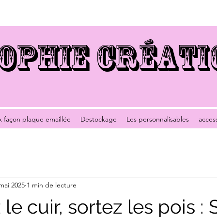
OPHIE CRÉATI
x façon plaque emaillée
Destockage
Les personnalisables
acces
mai 2025
1 min de lecture
 le cuir, sortez les pois :