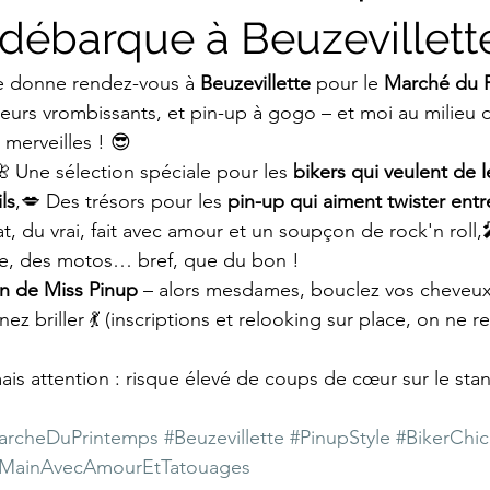
débarque à Beuzevillette
e donne rendez-vous à 
Beuzevillette
 pour le 
Marché du 
urs vrombissants, et pin-up à gogo – et moi au milieu d
merveilles ! 😎
 Une sélection spéciale pour les 
bikers qui veulent de l
ls
,💋 Des trésors pour les 
pin-up qui aiment twister entre
at, du vrai, fait avec amour et un soupçon de rock'n roll,
fe, des motos… bref, que du bon !
ion de Miss Pinup
 – alors mesdames, bouclez vos cheveux,
nez briller 💃 (inscriptions et relooking sur place, on ne r
ais attention : risque élevé de coups de cœur sur le sta
archeDuPrintemps
#Beuzevillette
#PinupStyle
#BikerChic
tMainAvecAmourEtTatouages