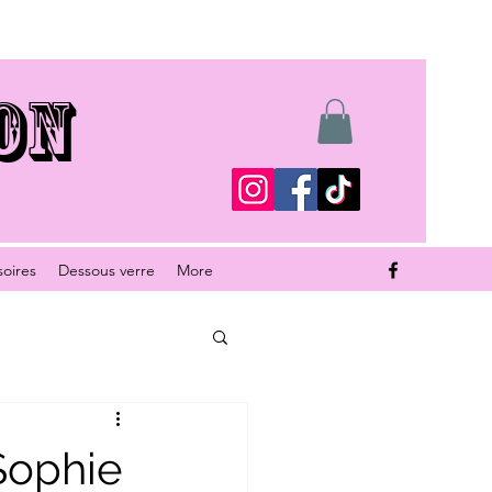
ON
soires
Dessous verre
More
 Sophie