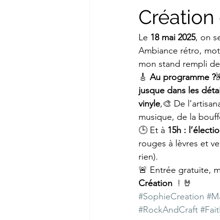
Création 
Le 
18 mai 2025
, on s
Ambiance rétro, mote
mon stand rempli de 
🎸 
Au programme ?

jusque dans les détai
vinyle
,🎨 De l’artisan
musique, de la bouf
🕒 Et à 
15h : l’élect
rouges à lèvres et ve
rien).
🚨 Entrée gratuite, m
Création 
 ! 🤘
#SophieCreation
#M
#RockAndCraft
#Fai