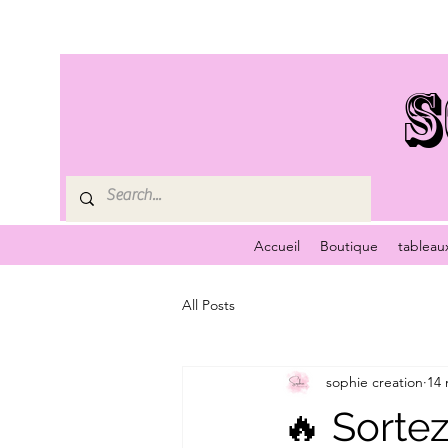
S
Accueil
Boutique
tableau
All Posts
sophie creation
14 
🔥 Sortez