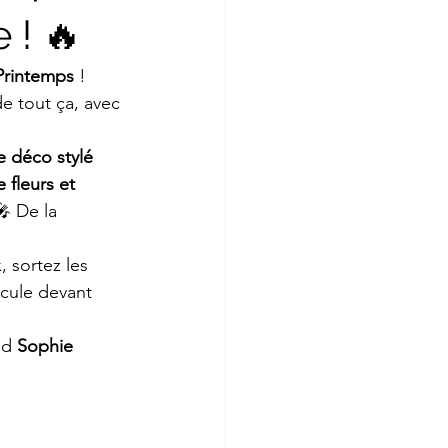
 ! 🔥
Printemps
 ! 
e tout ça, avec 
e déco stylé 
 fleurs et 
🎤 De la 
 sortez les 
ecule devant 
nd 
Sophie 